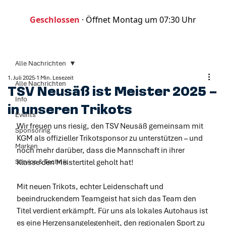
Geschlossen
·
Öffnet Montag um 07:30 Uhr
Alle Nachrichten
1. Juli 2025
1 Min. Lesezeit
Alle Nachrichten
TSV Neusäß ist Meister 2025 –
Info
in unseren Trikots
Events
Wir freuen uns riesig, den TSV Neusäß gemeinsam mit 
Sponsoring
KGM als offizieller Trikotsponsor zu unterstützen – und 
Marken
noch mehr darüber, dass die Mannschaft in ihrer 
Service & Technik
Klasse den Meistertitel geholt hat!
Mit neuen Trikots, echter Leidenschaft und 
beeindruckendem Teamgeist hat sich das Team den 
Titel verdient erkämpft. Für uns als lokales Autohaus ist 
es eine Herzensangelegenheit, den regionalen Sport zu 