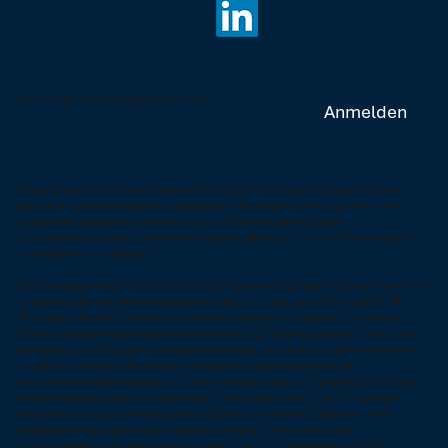
© Copyright Motoren Weiß GmbH 2026
Anmelden
Die in dieser Darstellung gezeigten Produkte, Fahrzeuge und Ausstattungen
können in einzelnen Details vom aktuellen deutschen Lieferprogramm des
Herstellers abweichen. Abbildungen und Texte zeigen teilweise
Sonderausstattungen, die gegen Mehrpreis erhältlich sind. Zwischenverkauf
und Irrtümer vorbehalten.
Die angegebenen Verbrauchs-und Emissionswerte wurden nach den gesetzlich
vorgeschriebenen Messverfahren ermittelt. Am 1. Januar 2022 hat der WLTP-
Prüfzyklus den NEFZ-Prüfzyklus vollständig ersetzt, sodass für nach diesem
Datum neu typgenehmigte Fahrzeuge keine NEFZ-Werte vorliegen. Die Angaben
beziehen sich nicht auf ein einzelnes Fahrzeug und sind nicht Bestandteil des
Angebots, sondern dienen allein Vergleichszwecken zwischen den
verschiedenen Fahrzeugtypen. Zusatzausstattungen und Zubehör (Anbauteile,
Reifenformat usw.) können relevante Fahrzeugparameter, wie z. B. Gewicht,
Rollwiderstand und Aerodynamik verändern und neben Witterungs-und
Verkehrsbedingungen sowie dem individuellen Fahrverhalten den
Kraftstoffverbrauch, den Stromverbrauch, die CO₂-Emissionen und die